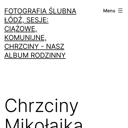
Przejdź
FOTOGRAFIA ŚLUBNA
Menu
do
ŁÓDŹ, SESJE:
treści
CIĄŻOWE,
KOMUNIJNE,
CHRZCINY - NASZ
ALBUM RODZINNY
Chrzciny
Mikołajka