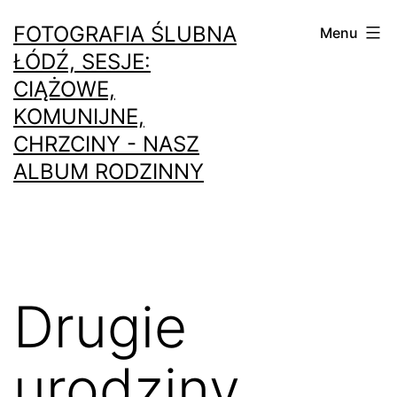
Przejdź
FOTOGRAFIA ŚLUBNA
Menu
do
ŁÓDŹ, SESJE:
treści
CIĄŻOWE,
KOMUNIJNE,
CHRZCINY - NASZ
ALBUM RODZINNY
Drugie
urodziny