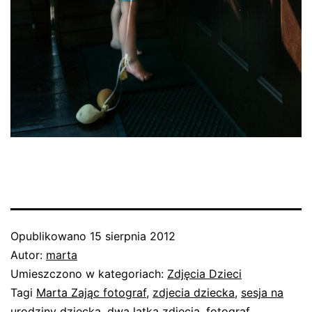
Opublikowano
15 sierpnia 2012
Autor:
marta
Umieszczono w kategoriach:
Zdjęcia Dzieci
Tagi
Marta Zając fotograf
,
zdjecia dziecka
,
sesja na
urodziny dziecka
,
dwa latka zdjecia
,
fotograf