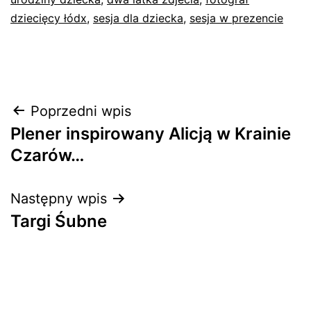
dziecięcy łódx
,
sesja dla dziecka
,
sesja w prezencie
Nawigacja
Poprzedni wpis
Plener inspirowany Alicją w Krainie
wpisu
Czarów…
Następny wpis
Targi Śubne