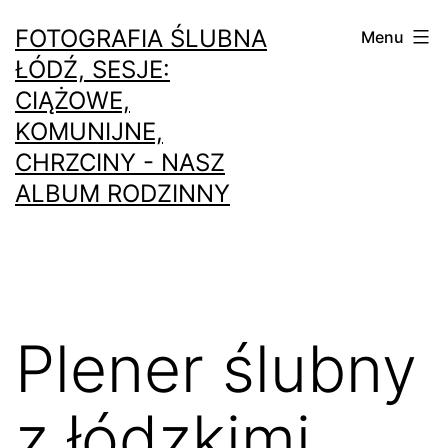
Przejdź
FOTOGRAFIA ŚLUBNA
Menu
do
ŁÓDŹ, SESJE:
treści
CIĄŻOWE,
KOMUNIJNE,
CHRZCINY - NASZ
ALBUM RODZINNY
Plener ślubny
z łódzkimi