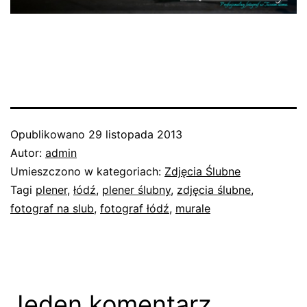
Opublikowano
29 listopada 2013
Autor:
admin
Umieszczono w kategoriach:
Zdjęcia Ślubne
Tagi
plener
,
łódź
,
plener ślubny
,
zdjęcia ślubne
,
fotograf na slub
,
fotograf łódź
,
murale
Jeden komentarz