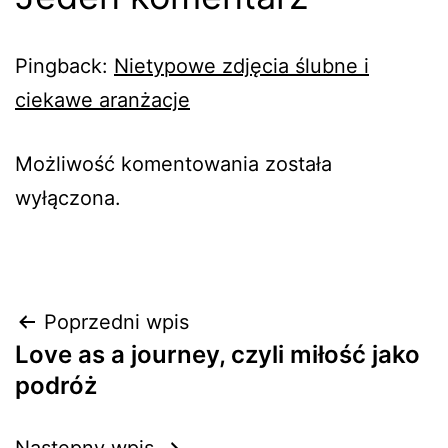
Pingback:
Nietypowe zdjęcia ślubne i
ciekawe aranżacje
Możliwość komentowania została
wyłączona.
Nawigacja
Poprzedni wpis
Love as a journey, czyli miłość jako
wpisu
podróż