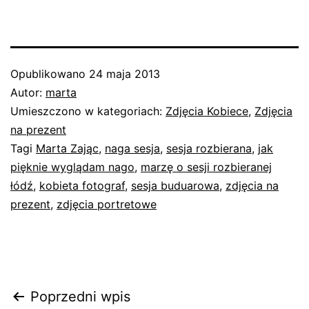
Opublikowano
24 maja 2013
Autor:
marta
Umieszczono w kategoriach:
Zdjęcia Kobiece
,
Zdjęcia
na prezent
Tagi
Marta Zając
,
naga sesja
,
sesja rozbierana
,
jak
pięknie wyglądam nago
,
marzę o sesji rozbieranej
łódź
,
kobieta fotograf
,
sesja buduarowa
,
zdjęcia na
prezent
,
zdjęcia portretowe
Nawigacja
Poprzedni wpis