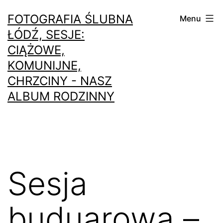
Przejdź
FOTOGRAFIA ŚLUBNA
Menu
do
ŁÓDŹ, SESJE:
treści
CIĄŻOWE,
KOMUNIJNE,
CHRZCINY - NASZ
ALBUM RODZINNY
Sesja
buduarowa –