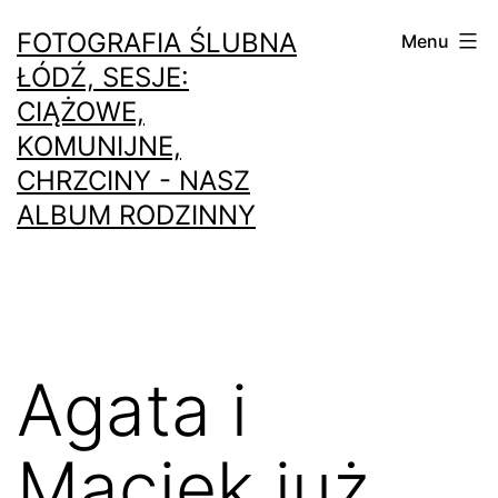
Przejdź
FOTOGRAFIA ŚLUBNA
Menu
do
ŁÓDŹ, SESJE:
treści
CIĄŻOWE,
KOMUNIJNE,
CHRZCINY - NASZ
ALBUM RODZINNY
Agata i
Maciek już