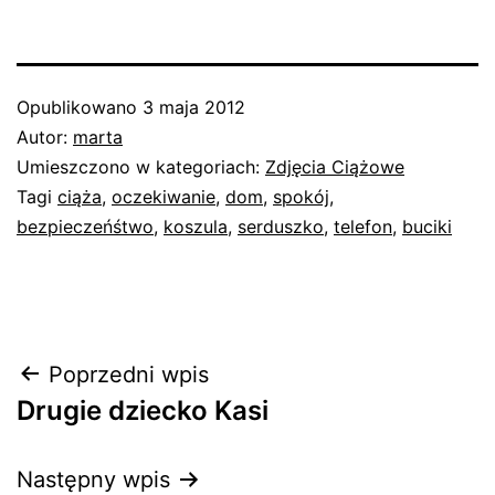
Opublikowano
3 maja 2012
Autor:
marta
Umieszczono w kategoriach:
Zdjęcia Ciążowe
Tagi
ciąża
,
oczekiwanie
,
dom
,
spokój
,
bezpieczeńśtwo
,
koszula
,
serduszko
,
telefon
,
buciki
Nawigacja
Poprzedni wpis
Drugie dziecko Kasi
wpisu
Następny wpis