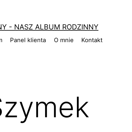
NY - NASZ ALBUM RODZINNY
m
Panel klienta
O mnie
Kontakt
 Szymek