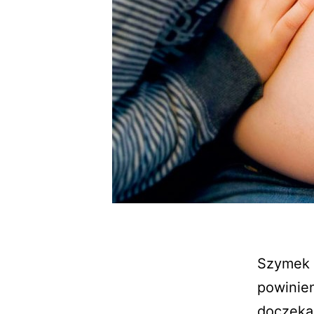
Szymek c
powinien
doczekać