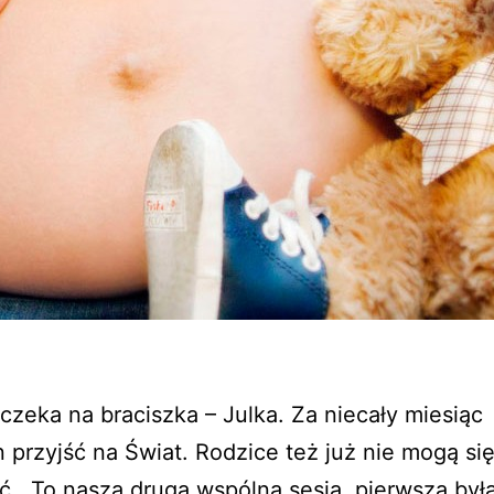
zeka na braciszka – Julka. Za niecały miesiąc
 przyjść na Świat. Rodzice też już nie mogą si
. To nasza druga wspólna sesja, pierwsza była