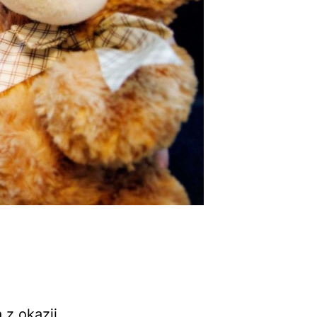
ę
 z okazji