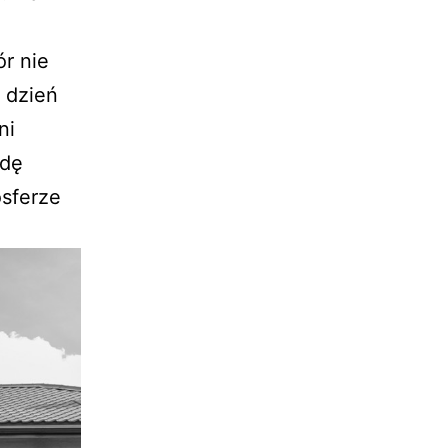
r nie
 dzień
ni
wdę
osferze