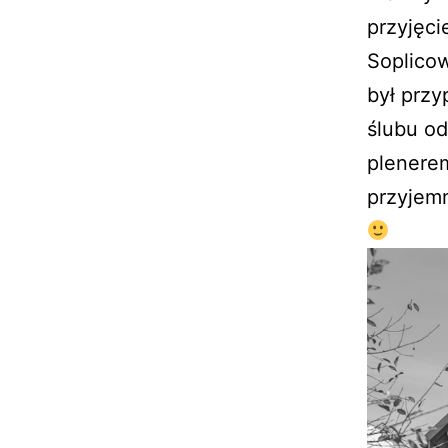
przyjęci
Soplico
był przy
ślubu od
plenere
przyjemn