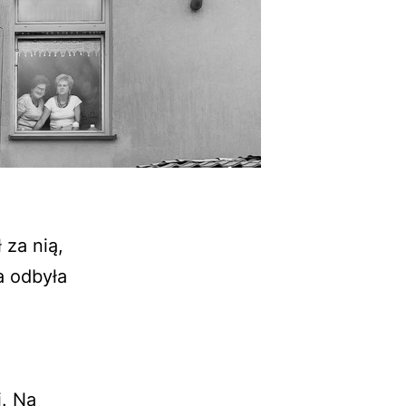
 za nią,
a odbyła
i. Na