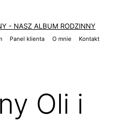
NY - NASZ ALBUM RODZINNY
m
Panel klienta
O mnie
Kontakt
y Oli i