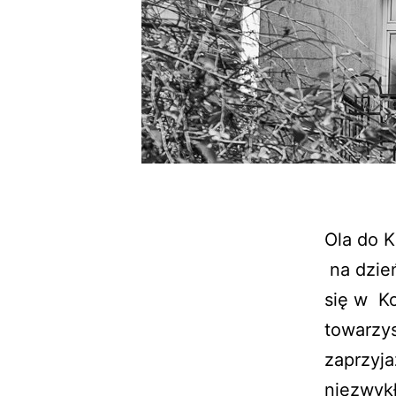
Ola do K
na dzień
się w Ko
towarzys
zaprzyj
niezwykł