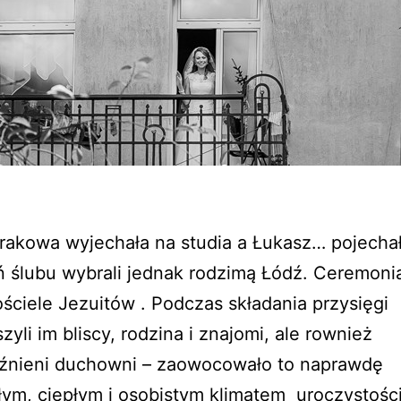
rakowa wyjechała na studia a Łukasz… pojechał
 ślubu wybrali jednak rodzimą Łódź. Ceremoni
ściele Jezuitów . Podczas składania przysięgi
zyli im bliscy, rodzina i znajomi, ale rownież
aźnieni duchowni – zaowocowało to naprawdę
ym, ciepłym i osobistym klimatem uroczystośc