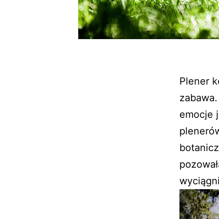
Plener k
zabawa. 
emocje j
pleneró
botanicz
pozował
wyciągn