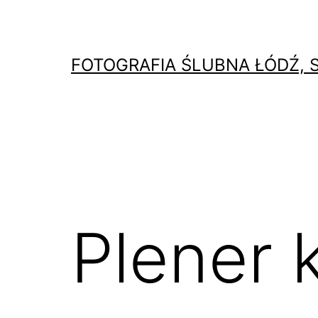
Przejdź
do
treści
FOTOGRAFIA ŚLUBNA ŁÓDŹ, 
Plener 