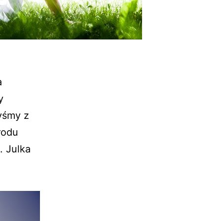
a
y
łyśmy z
rodu
. Julka