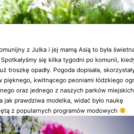
omunijny z Julka i jej mamą Asią to była świetn
Spotkałyśmy się kilka tygodni po komunii, kied
uż troszkę opadły. Pogoda dopisała, skorzysta
w pięknego, kwitnącego peoniami łódzkiego og
nego oraz jednego z naszych parków miejskich
a jak prawdziwa modelka, widać było naukę
iętą z popularnych programów modowych