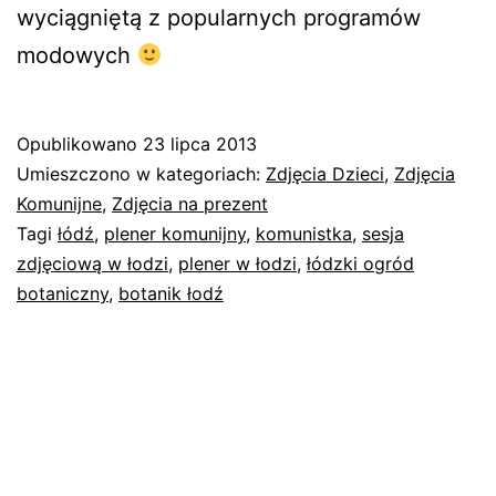
wyciągniętą z popularnych programów
modowych
Opublikowano
23 lipca 2013
Umieszczono w kategoriach:
Zdjęcia Dzieci
,
Zdjęcia
Komunijne
,
Zdjęcia na prezent
Tagi
łódź
,
plener komunijny
,
komunistka
,
sesja
zdjęciową w łodzi
,
plener w łodzi
,
łódzki ogród
botaniczny
,
botanik łodź