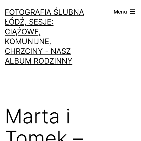
Przejdź
FOTOGRAFIA ŚLUBNA
Menu
do
ŁÓDŹ, SESJE:
treści
CIĄŻOWE,
KOMUNIJNE,
CHRZCINY - NASZ
ALBUM RODZINNY
Marta i
Tomek –