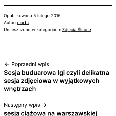
Opublikowano
5 lutego 2016
Autor:
marta
Umieszczono w kategoriach:
Zdjęcia Ślubne
Nawigacja
Poprzedni wpis
Sesja buduarowa Igi czyli delikatna
wpisu
sesja zdjęciowa w wyjątkowych
wnętrzach
Następny wpis
sesja ciążowa na warszawskiej