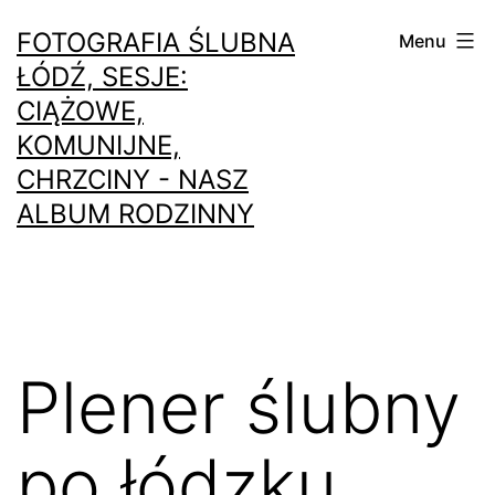
Przejdź
FOTOGRAFIA ŚLUBNA
Menu
do
ŁÓDŹ, SESJE:
treści
CIĄŻOWE,
KOMUNIJNE,
CHRZCINY - NASZ
ALBUM RODZINNY
Plener ślubny
po łódzku