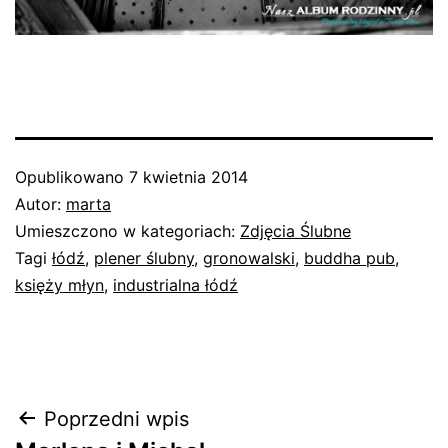
Opublikowano
7 kwietnia 2014
Autor:
marta
Umieszczono w kategoriach:
Zdjęcia Ślubne
Tagi
łódź
,
plener ślubny
,
gronowalski
,
buddha pub
,
księży młyn
,
industrialna łódź
Nawigacja
Poprzedni wpis