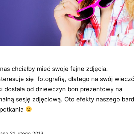
nas chciałby mieć swoje fajne zdjęcia.
nteresuje się fotografią, dlatego na swój wieczó
ki dostała od dziewczyn bon prezentowy na
nalną sesję zdjęciową. Oto efekty naszego bar
spotkania
wano
21 lutego 2013