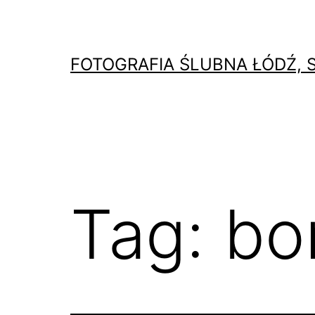
Przejdź
do
treści
FOTOGRAFIA ŚLUBNA ŁÓDŹ, 
Tag:
bo