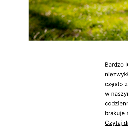
Bardzo l
niezwyk
często z
w naszym
codzienn
brakuje 
Czytaj d