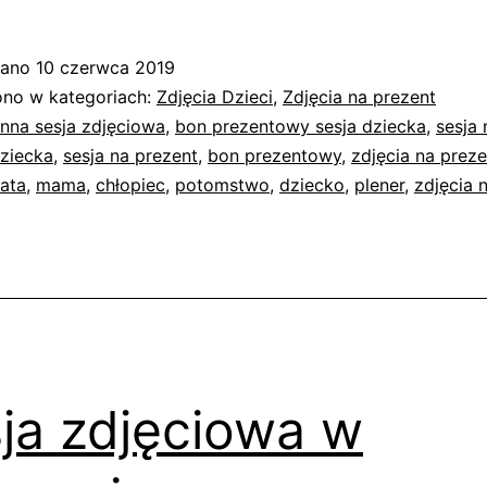
zdjęciowa
na
wano
10 czerwca 2019
prezent
no w kategoriach:
Zdjęcia Dzieci
,
Zdjęcia na prezent
–
nna sesja zdjęciowa
,
bon prezentowy sesja dziecka
,
sesja 
dziecka
,
sesja na prezent
,
bon prezentowy
,
zdjęcia na preze
roczek
tata
,
mama
,
chłopiec
,
potomstwo
,
dziecko
,
plener
,
zdjęcia 
Gabrysia
ja zdjęciowa w