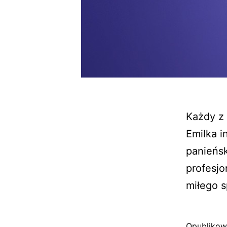
Każdy z 
Emilka i
panieńs
profesjo
miłego 
Opubliko