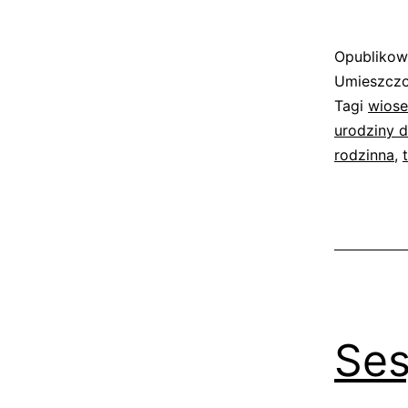
Opubliko
Umieszczo
Tagi
wiose
urodziny 
rodzinna
,
Ses