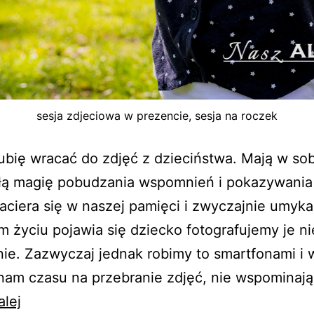
sesja zdjeciowa w prezencie, sesja na roczek
ubię wracać do zdjęć z dzieciństwa. Mają w so
łą magię pobudzania wspomnień i pokazywania
aciera się w naszej pamięci i zwyczajnie umyka
 życiu pojawia się dziecko fotografujemy je n
ie. Zazwyczaj jednak robimy to smartfonami i 
nam czasu na przebranie zdjęć, nie wspominają
Sesja
alej