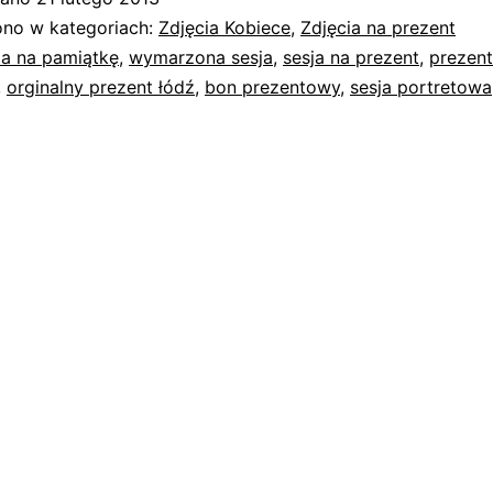
no w kategoriach:
Zdjęcia Kobiece
,
Zdjęcia na prezent
ia na pamiątkę
,
wymarzona sesja
,
sesja na prezent
,
prezent
,
orginalny prezent łódź
,
bon prezentowy
,
sesja portretowa