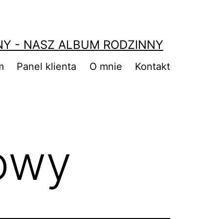
NY - NASZ ALBUM RODZINNY
m
Panel klienta
O mnie
Kontakt
owy