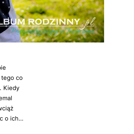
bie
 tego co
. Kiedy
iemal
wciąż
c o ich…