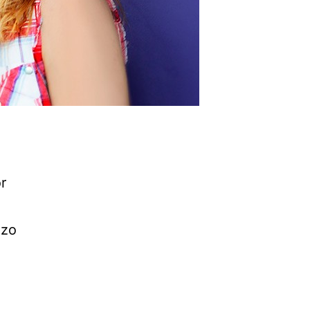
r
dzo