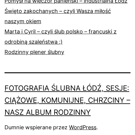
Pomysł na wieczór panieński – industrialna Łódź
Święto zakochanych – czyli Wasza miłość
naszym okiem
Marta i Cyril – czyli ślub polsko – francuski z
odrobiną szaleństwa :)
Rodzinny plener ślubny
FOTOGRAFIA ŚLUBNA ŁÓDŹ, SESJE:
CIĄŻOWE, KOMUNIJNE, CHRZCINY –
NASZ ALBUM RODZINNY
Dumnie wspierane przez
WordPress
.