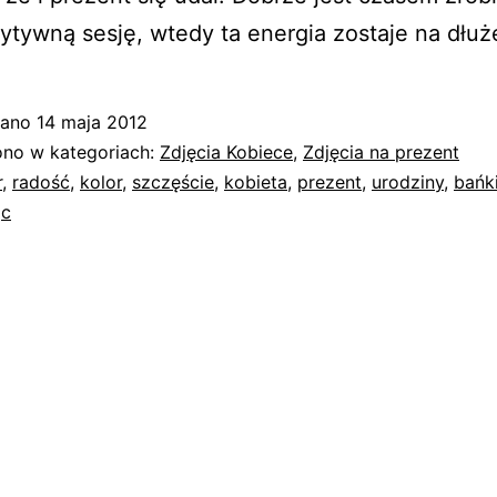
ytywną sesję, wtedy ta energia zostaje na dłuż
wano
14 maja 2012
no w kategoriach:
Zdjęcia Kobiece
,
Zdjęcia na prezent
r
,
radość
,
kolor
,
szczęście
,
kobieta
,
prezent
,
urodziny
,
bańk
ąc