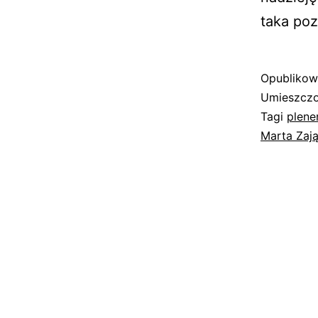
taka poz
Opubliko
Umieszczo
Tagi
plene
Marta Zaj