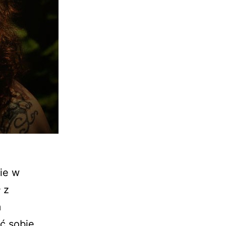
ie w
 z
m
ić sobie