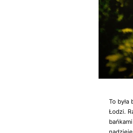
To była
Łodzi. R
bańkami
nadzieję