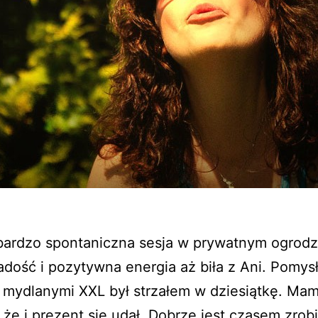
 bardzo spontaniczna sesja w prywatnym ogrodz
adość i pozytywna energia aż biła z Ani. Pomysł
 mydlanymi XXL był strzałem w dziesiątkę. Ma
 że i prezent się udał. Dobrze jest czasem zrob