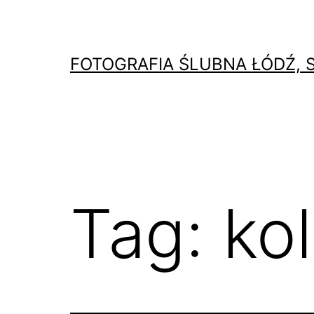
Przejdź
do
treści
FOTOGRAFIA ŚLUBNA ŁÓDŹ, 
Tag:
ko