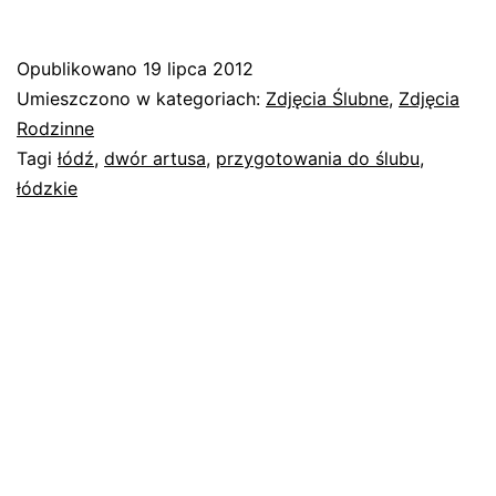
Majki
i
Opublikowano
19 lipca 2012
Artura
Umieszczono w kategoriach:
Zdjęcia Ślubne
,
Zdjęcia
Rodzinne
Tagi
łódź
,
dwór artusa
,
przygotowania do ślubu
,
łódzkie