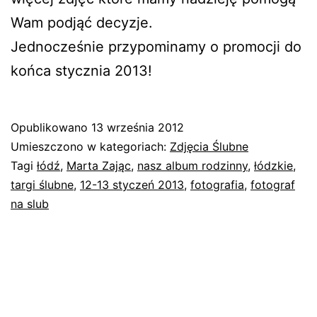
Wam podjąć decyzje.
Jednocześnie przypominamy o promocji do
końca stycznia 2013!
Opublikowano
13 września 2012
Umieszczono w kategoriach:
Zdjęcia Ślubne
Tagi
łódź
,
Marta Zając
,
nasz album rodzinny
,
łódzkie
,
targi ślubne
,
12-13 styczeń 2013
,
fotografia
,
fotograf
na slub