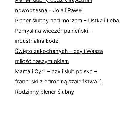
Plener ślubny Łódź klasyczna i
nowoczesna – Jola i Paweł
Plener ślubny nad morzem – Ustka i Łeba
Pomysł na wieczór panieński –
industrialna Łódź
Święto zakochanych – czyli Wasza
miłość naszym okiem
Marta i Cyril – czyli ślub polsko –
francuski z odrobiną szaleństwa :)
Rodzinny plener ślubny