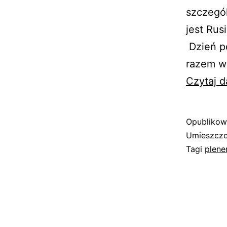
szczegól
jest Rus
Dzień po
razem wy
Czytaj d
Opubliko
Umieszczo
Tagi
plene