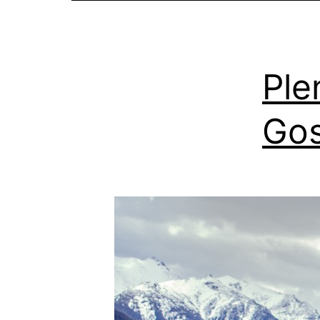
Ple
Gos