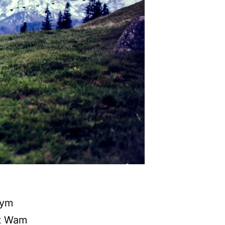
łym
st Wam