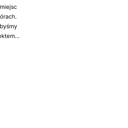
 miejsc
górach.
 abyśmy
fektem…