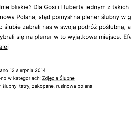
nie bliskie? Dla Gosi i Huberta jednym z takich
inowa Polana, stąd pomysł na plener ślubny w 
 ślubie zabrali nas w swoją podróż poślubną,
brali się na plener w to wyjątkowe miejsce. E
Plener
alej
ślubny
w
wano
12 sierpnia 2014
górach
no w kategoriach:
Zdjęcia Ślubne
Gosi
r ślubny
,
tatry
,
zakopane
,
rusinowa polana
i
Huberta