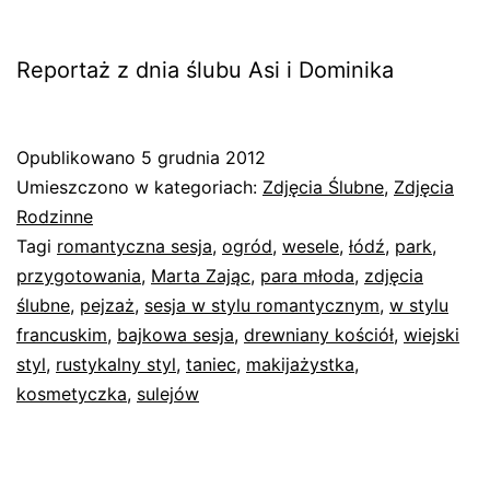
Reportaż z dnia ślubu Asi i Dominika
Opublikowano
5 grudnia 2012
Umieszczono w kategoriach:
Zdjęcia Ślubne
,
Zdjęcia
Rodzinne
Tagi
romantyczna sesja
,
ogród
,
wesele
,
łódź
,
park
,
przygotowania
,
Marta Zając
,
para młoda
,
zdjęcia
ślubne
,
pejzaż
,
sesja w stylu romantycznym
,
w stylu
francuskim
,
bajkowa sesja
,
drewniany kościół
,
wiejski
styl
,
rustykalny styl
,
taniec
,
makijażystka
,
kosmetyczka
,
sulejów