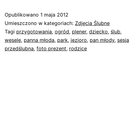
Opublikowano
1 maja 2012
Umieszczono w kategoriach:
Zdjęcia Ślubne
Tagi
przygotowania
,
ogród
,
plener
,
dziecko
,
ślub
,
wesele
,
panna młoda
,
park
,
jezioro
,
pan młody
,
sesja
przedślubna
,
foto prezent
,
rodzice