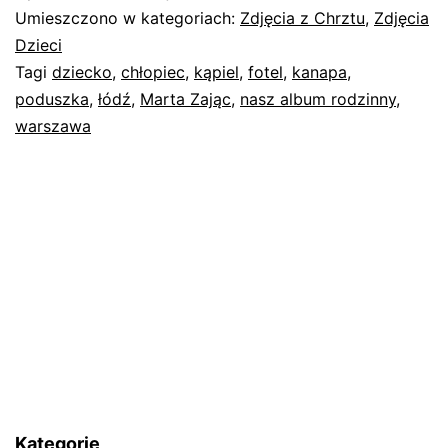
Umieszczono w kategoriach:
Zdjęcia z Chrztu
,
Zdjęcia
Dzieci
Tagi
dziecko
,
chłopiec
,
kąpiel
,
fotel
,
kanapa
,
poduszka
,
łódź
,
Marta Zając
,
nasz album rodzinny
,
warszawa
Kategorie