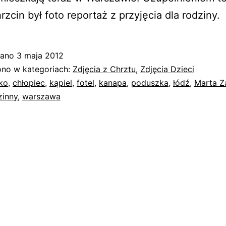
hrzcin był foto reportaż z przyjęcia dla rodziny.
wano
3 maja 2012
no w kategoriach:
Zdjęcia z Chrztu
,
Zdjęcia Dzieci
ko
,
chłopiec
,
kąpiel
,
fotel
,
kanapa
,
poduszka
,
łódź
,
Marta Z
zinny
,
warszawa