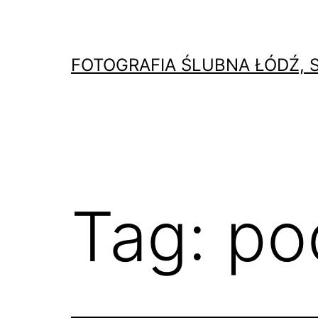
Przejdź
do
treści
FOTOGRAFIA ŚLUBNA ŁÓDŹ, 
Tag:
po