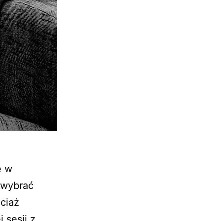
e w
 wybrać
ciaż
 sesji z