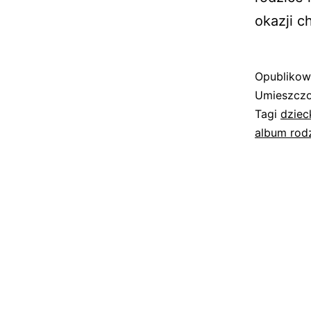
okazji c
Opubliko
Umieszczo
Tagi
dziec
album rod