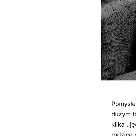
Pomysłem
dużym fo
kilka uj
rodzice 