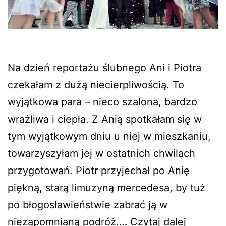
Na dzień reportażu ślubnego Ani i Piotra
czekałam z dużą niecierpliwością. To
wyjątkowa para – nieco szalona, bardzo
wrażliwa i ciepła. Z Anią spotkałam się w
tym wyjątkowym dniu u niej w mieszkaniu,
towarzyszyłam jej w ostatnich chwilach
przygotowań. Piotr przyjechał po Anię
piękną, starą limuzyną mercedesa, by tuż
po błogosławieństwie zabrać ją w
Reporta
niezapomnianą podróż.…
Czytaj dalej