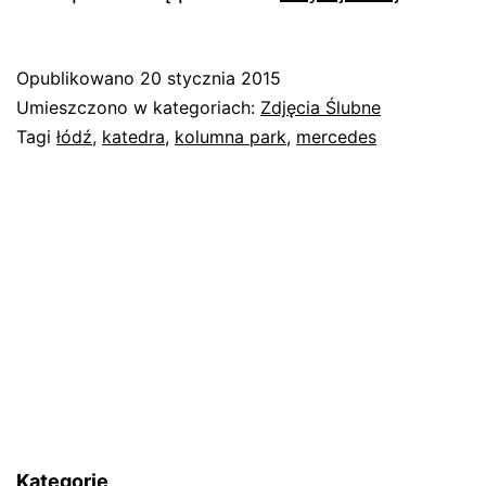
ze
ślubu
Opublikowano
20 stycznia 2015
Ani
Umieszczono w kategoriach:
Zdjęcia Ślubne
i
Tagi
łódź
,
katedra
,
kolumna park
,
mercedes
Piotra
Kategorie