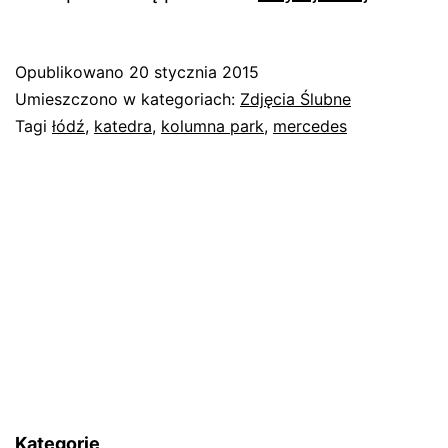
ze
ślubu
Opublikowano
20 stycznia 2015
Ani
Umieszczono w kategoriach:
Zdjęcia Ślubne
i
Tagi
łódź
,
katedra
,
kolumna park
,
mercedes
Piotra
Kategorie